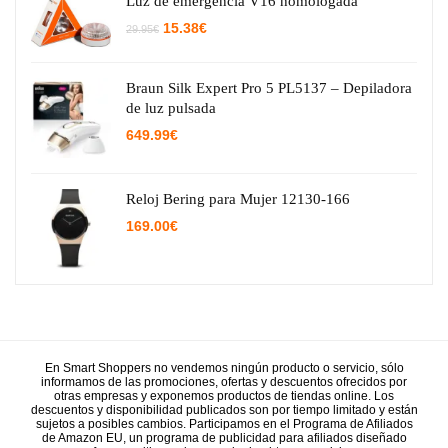
Luz de emergencia V16 homologada
El
El
15.38
€
29.95
€
precio
precio
original
actual
era:
es:
29.95€.
15.38€.
Braun Silk Expert Pro 5 PL5137 – Depiladora
de luz pulsada
649.99
€
Reloj Bering para Mujer 12130-166
169.00
€
En Smart Shoppers no vendemos ningún producto o servicio, sólo
informamos de las promociones, ofertas y descuentos ofrecidos por
otras empresas y exponemos productos de tiendas online. Los
descuentos y disponibilidad publicados son por tiempo limitado y están
sujetos a posibles cambios. Participamos en el Programa de Afiliados
de Amazon EU, un programa de publicidad para afiliados diseñado