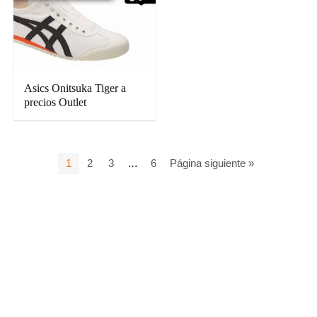
Asics Onitsuka Tiger a
precios Outlet
1
2
3
…
6
Página siguiente »