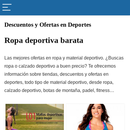
Descuentos y Ofertas en Deportes
Ropa deportiva barata
Las mejores ofertas en ropa y material deportivo. ¿Buscas
ropa o calzado deportivo a buen precio? Te ofrecemos
información sobre tiendas, descuentos y ofertas en
deportes, todo tipo de material deportivo, desde ropa,
calzado deportivo, botas de montaña, padel, fitness…