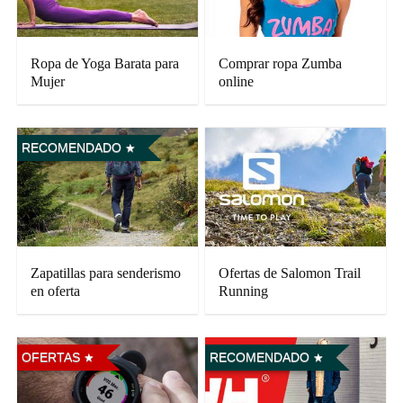
Ropa de Yoga Barata para
Comprar ropa Zumba
Mujer
online
RECOMENDADO
Zapatillas para senderismo
Ofertas de Salomon Trail
en oferta
Running
OFERTAS
RECOMENDADO