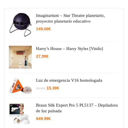
Imaginarium – Star Theatre planetario,
proyector planetario educativo
149.00
€
Harry’s House – Harry Styles [Vinilo]
27.99
€
Luz de emergencia V16 homologada
El
El
15.38
€
29.95
€
precio
precio
original
actual
era:
es:
29.95€.
15.38€.
Braun Silk Expert Pro 5 PL5137 – Depiladora
de luz pulsada
649.99
€