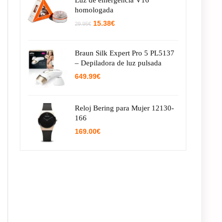
Luz de emergencia V16
homologada
El
El
15.38
€
29.95
€
precio
precio
original
actual
era:
es:
Braun Silk Expert Pro 5 PL5137
29.95€.
15.38€.
– Depiladora de luz pulsada
649.99
€
Reloj Bering para Mujer 12130-
166
169.00
€