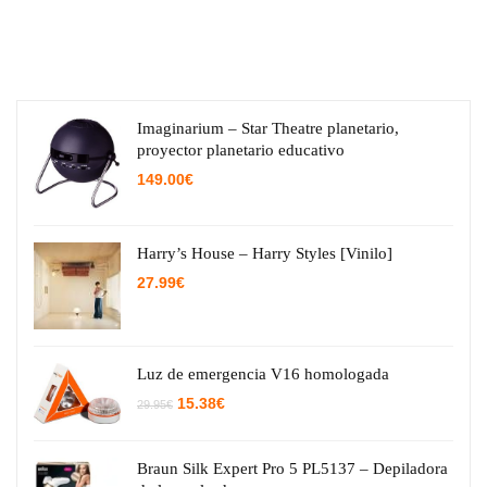
Imaginarium – Star Theatre planetario,
proyector planetario educativo
149.00
€
Harry’s House – Harry Styles [Vinilo]
27.99
€
Luz de emergencia V16 homologada
El
El
15.38
€
29.95
€
precio
precio
original
actual
era:
es:
29.95€.
15.38€.
Braun Silk Expert Pro 5 PL5137 – Depiladora