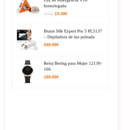
Luz de emergencia V16
homologada
El
El
15.38
€
29.95
€
precio
precio
original
actual
era:
es:
Braun Silk Expert Pro 5 PL5137
29.95€.
15.38€.
– Depiladora de luz pulsada
649.99
€
Reloj Bering para Mujer 12130-
166
169.00
€