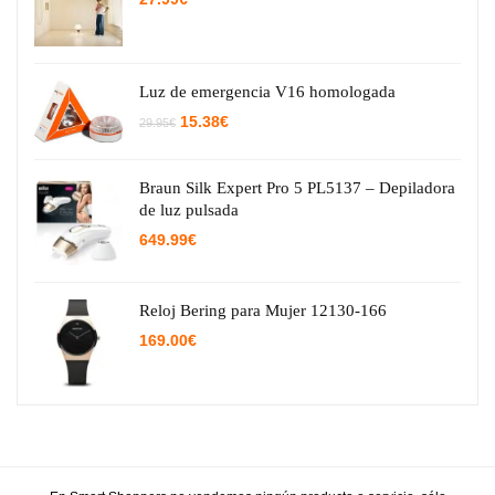
Luz de emergencia V16 homologada
El
El
15.38
€
29.95
€
precio
precio
original
actual
era:
es:
29.95€.
15.38€.
Braun Silk Expert Pro 5 PL5137 – Depiladora
de luz pulsada
649.99
€
Reloj Bering para Mujer 12130-166
169.00
€