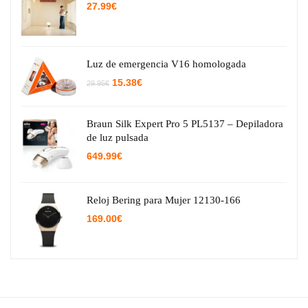
27.99
€
Luz de emergencia V16 homologada
El
El
15.38
€
29.95
€
precio
precio
original
actual
era:
es:
29.95€.
15.38€.
Braun Silk Expert Pro 5 PL5137 – Depiladora
de luz pulsada
649.99
€
Reloj Bering para Mujer 12130-166
169.00
€