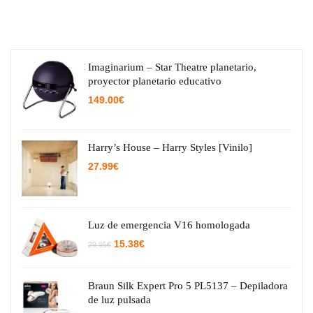
Imaginarium – Star Theatre planetario,
proyector planetario educativo
149.00
€
Harry’s House – Harry Styles [Vinilo]
27.99
€
Luz de emergencia V16 homologada
El
El
15.38
€
29.95
€
precio
precio
original
actual
era:
es:
29.95€.
15.38€.
Braun Silk Expert Pro 5 PL5137 – Depiladora
de luz pulsada