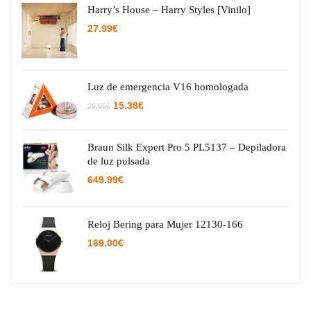
Harry’s House – Harry Styles [Vinilo]
27.99
€
Luz de emergencia V16 homologada
El
El
15.38
€
29.95
€
precio
precio
original
actual
era:
es:
29.95€.
15.38€.
Braun Silk Expert Pro 5 PL5137 – Depiladora
de luz pulsada
649.99
€
Reloj Bering para Mujer 12130-166
169.00
€