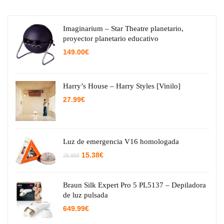
Imaginarium – Star Theatre planetario,
proyector planetario educativo
149.00
€
Harry’s House – Harry Styles [Vinilo]
27.99
€
Luz de emergencia V16 homologada
El
El
15.38
€
29.95
€
precio
precio
original
actual
era:
es:
29.95€.
15.38€.
Braun Silk Expert Pro 5 PL5137 – Depiladora
de luz pulsada
649.99
€