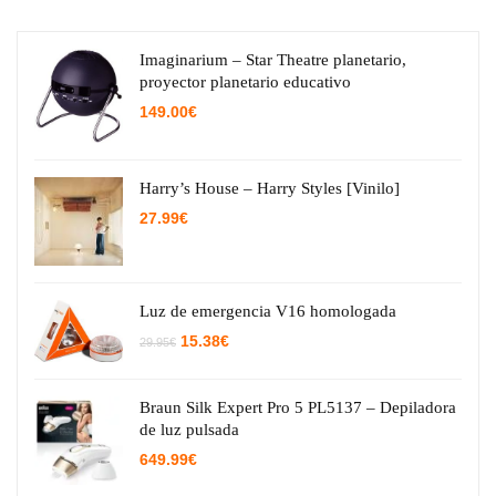
Imaginarium – Star Theatre planetario,
proyector planetario educativo
149.00
€
Harry’s House – Harry Styles [Vinilo]
27.99
€
Luz de emergencia V16 homologada
El
El
15.38
€
29.95
€
precio
precio
original
actual
era:
es:
29.95€.
15.38€.
Braun Silk Expert Pro 5 PL5137 – Depiladora
de luz pulsada
649.99
€