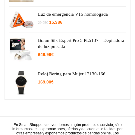
Luz de emergencia V16 homologada
El
El
15.38
€
29.95
€
precio
precio
original
actual
era:
es:
29.95€.
15.38€.
Braun Silk Expert Pro 5 PL5137 – Depiladora
de luz pulsada
649.99
€
Reloj Bering para Mujer 12130-166
169.00
€
En Smart Shoppers no vendemos ningún producto o servicio, sólo
informamos de las promociones, ofertas y descuentos ofrecidos por
otras empresas y exponemos productos de tiendas online. Los