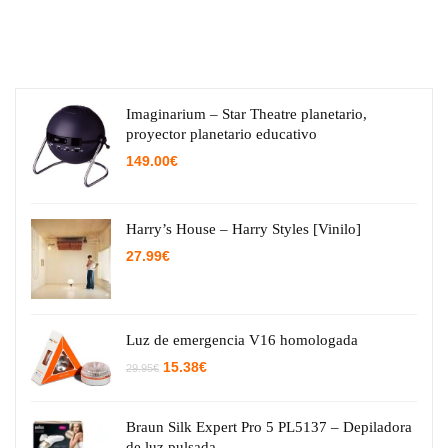
Imaginarium – Star Theatre planetario,
proyector planetario educativo
149.00
€
Harry’s House – Harry Styles [Vinilo]
27.99
€
Luz de emergencia V16 homologada
El
El
15.38
€
29.95
€
precio
precio
original
actual
era:
es:
29.95€.
15.38€.
Braun Silk Expert Pro 5 PL5137 – Depiladora
de luz pulsada