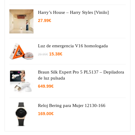
Harry’s House – Harry Styles [Vinilo]
27.99
€
Luz de emergencia V16 homologada
El
El
15.38
€
29.95
€
precio
precio
original
actual
era:
es:
29.95€.
15.38€.
Braun Silk Expert Pro 5 PL5137 – Depiladora
de luz pulsada
649.99
€
Reloj Bering para Mujer 12130-166
169.00
€