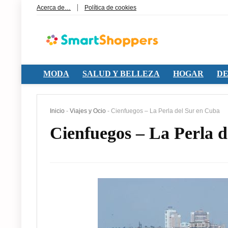
Acerca de…
Política de cookies
MODA
SALUD Y BELLEZA
HOGAR
DE
Inicio
-
Viajes y Ocio
-
Cienfuegos – La Perla del Sur en Cuba
Cienfuegos – La Perla 