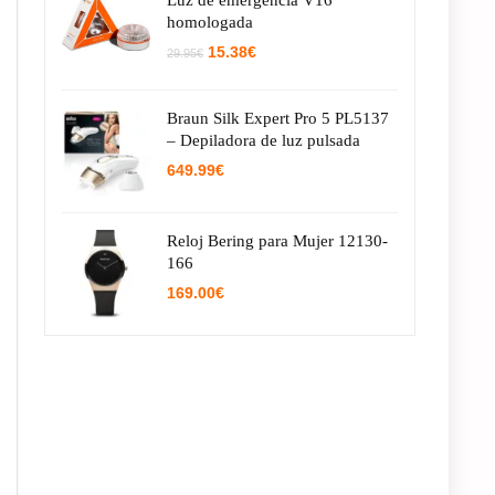
Luz de emergencia V16
homologada
El
El
15.38
€
29.95
€
precio
precio
original
actual
era:
es:
Braun Silk Expert Pro 5 PL5137
29.95€.
15.38€.
– Depiladora de luz pulsada
649.99
€
Reloj Bering para Mujer 12130-
166
169.00
€