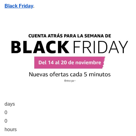
Black Friday
.
days
0
0
hours