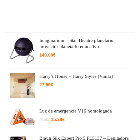
Imaginarium – Star Theatre planetario,
proyector planetario educativo
149.00
€
Harry’s House – Harry Styles [Vinilo]
27.99
€
Luz de emergencia V16 homologada
El
El
15.38
€
29.95
€
precio
precio
original
actual
era:
es:
29.95€.
15.38€.
Braun Silk Expert Pro 5 PL5137 – Depiladora