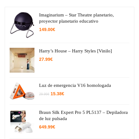
Imaginarium – Star Theatre planetario,
proyector planetario educativo
149.00
€
Harry’s House – Harry Styles [Vinilo]
27.99
€
Luz de emergencia V16 homologada
El
El
15.38
€
29.95
€
precio
precio
original
actual
era:
es:
29.95€.
15.38€.
Braun Silk Expert Pro 5 PL5137 – Depiladora
de luz pulsada
649.99
€