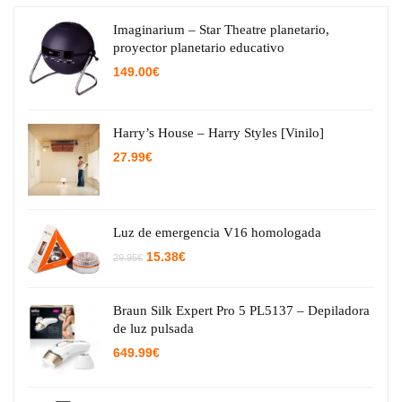
Imaginarium – Star Theatre planetario,
proyector planetario educativo
149.00
€
Harry’s House – Harry Styles [Vinilo]
27.99
€
Luz de emergencia V16 homologada
El
El
15.38
€
29.95
€
precio
precio
original
actual
era:
es:
29.95€.
15.38€.
Braun Silk Expert Pro 5 PL5137 – Depiladora
de luz pulsada
649.99
€