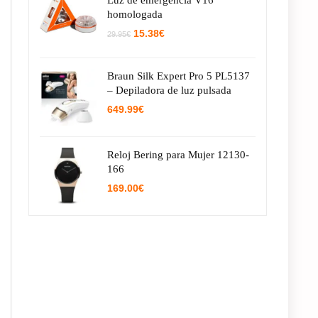
Luz de emergencia V16
homologada
El
El
15.38
€
29.95
€
precio
precio
original
actual
era:
es:
Braun Silk Expert Pro 5 PL5137
29.95€.
15.38€.
– Depiladora de luz pulsada
649.99
€
Reloj Bering para Mujer 12130-
166
169.00
€