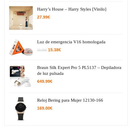
Harry’s House – Harry Styles [Vinilo]
27.99
€
Luz de emergencia V16 homologada
El
El
15.38
€
29.95
€
precio
precio
original
actual
era:
es:
29.95€.
15.38€.
Braun Silk Expert Pro 5 PL5137 – Depiladora
de luz pulsada
649.99
€
Reloj Bering para Mujer 12130-166
169.00
€