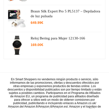
precio
precio
original
actual
era:
es:
29.95€.
15.38€.
Braun Silk Expert Pro 5 PL5137 – Depiladora
de luz pulsada
649.99
€
Reloj Bering para Mujer 12130-166
169.00
€
En Smart Shoppers no vendemos ningún producto o servicio, sólo
informamos de las promociones, ofertas y descuentos ofrecidos por
otras empresas y exponemos productos de tiendas online. Los
descuentos y disponibilidad publicados son por tiempo limitado y están
sujetos a posibles cambios. Participamos en el Programa de Afiliados
de Amazon EU, un programa de publicidad para afiliados diseñado
para ofrecer a sitios web un modo de obtener comisiones por
publicidad, publicitando e incluyendo enlaces a Amazon.co.uk/
Amazon.de/ Amazon.fr/Amazon.it/Amazon.es/. Amazon y el logotipo de