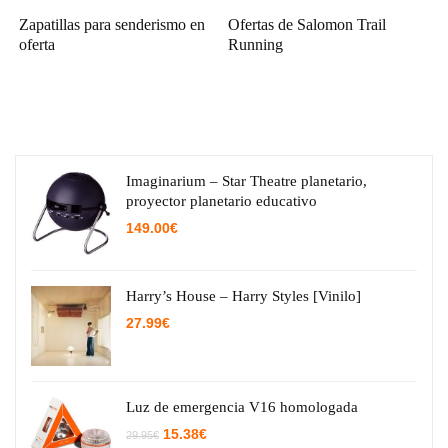
Zapatillas para senderismo en
Ofertas de Salomon Trail
oferta
Running
Imaginarium – Star Theatre planetario,
proyector planetario educativo
149.00
€
Harry’s House – Harry Styles [Vinilo]
27.99
€
Luz de emergencia V16 homologada
El
El
15.38
€
29.95
€