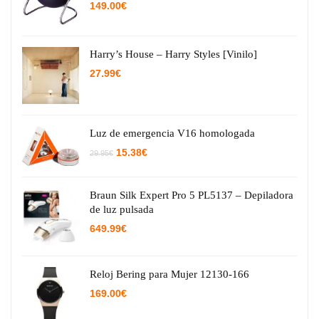
149.00
€
Harry’s House – Harry Styles [Vinilo]
27.99
€
Luz de emergencia V16 homologada
El
El
15.38
€
29.95
€
precio
precio
original
actual
era:
es:
29.95€.
15.38€.
Braun Silk Expert Pro 5 PL5137 – Depiladora
de luz pulsada
649.99
€
Reloj Bering para Mujer 12130-166
169.00
€