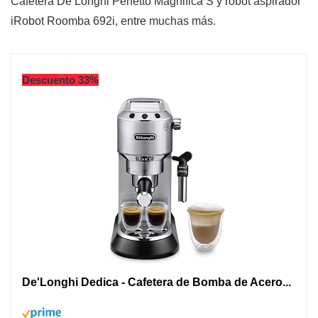
Cafetera De’Longhi Perfetto Magnifica S y robot aspirador
iRobot Roomba 692i, entre muchas más.
Descuento 33%
De'Longhi Dedica - Cafetera de Bomba de Acero...