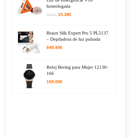
Luz de emergencia V16
homologada
El
El
15.38
€
29.95
€
precio
precio
original
actual
era:
es:
Braun Silk Expert Pro 5 PL5137
29.95€.
15.38€.
– Depiladora de luz pulsada
649.99
€
Reloj Bering para Mujer 12130-
166
169.00
€