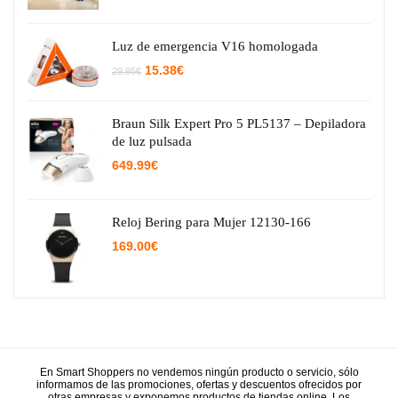
Luz de emergencia V16 homologada
El
El
15.38
€
29.95
€
precio
precio
original
actual
era:
es:
29.95€.
15.38€.
Braun Silk Expert Pro 5 PL5137 – Depiladora
de luz pulsada
649.99
€
Reloj Bering para Mujer 12130-166
169.00
€
En Smart Shoppers no vendemos ningún producto o servicio, sólo
informamos de las promociones, ofertas y descuentos ofrecidos por
otras empresas y exponemos productos de tiendas online. Los