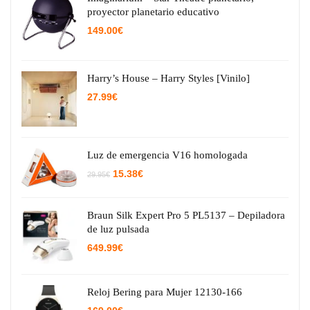
proyector planetario educativo
149.00
€
Harry’s House – Harry Styles [Vinilo]
27.99
€
Luz de emergencia V16 homologada
El
El
15.38
€
29.95
€
precio
precio
original
actual
era:
es:
29.95€.
15.38€.
Braun Silk Expert Pro 5 PL5137 – Depiladora
de luz pulsada
649.99
€
Reloj Bering para Mujer 12130-166