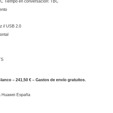
BC Tiempo en conversación: TBC
ento
z // USB 2.0
ontal
TS
anco – 241,50 € – Gastos de envío gratuitos.
ía Huawei España