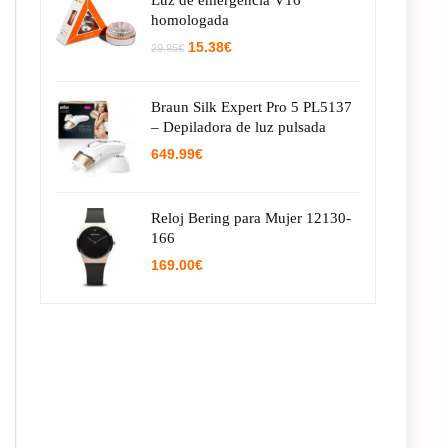
Luz de emergencia V16
homologada
El
El
15.38
€
29.95
€
precio
precio
original
actual
era:
es:
Braun Silk Expert Pro 5 PL5137
29.95€.
15.38€.
– Depiladora de luz pulsada
649.99
€
Reloj Bering para Mujer 12130-
166
169.00
€