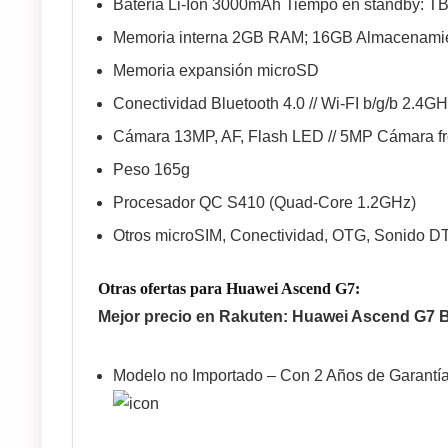
Batería Li-Ion 3000mAh Tiempo en standby: T
Memoria interna 2GB RAM; 16GB Almacenami
Memoria expansión microSD
Conectividad Bluetooth 4.0 // Wi-FI b/g/b 2.4GH
Cámara 13MP, AF, Flash LED // 5MP Cámara fr
Peso 165g
Procesador QC S410 (Quad-Core 1.2GHz)
Otros microSIM, Conectividad, OTG, Sonido D
Otras ofertas para Huawei Ascend G7:
Mejor precio en Rakuten: Huawei Ascend G7 Bl
Modelo no Importado – Con 2 Años de Garant