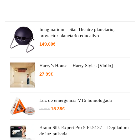
Imaginarium – Star Theatre planetario,
proyector planetario educativo
149.00
€
Harry’s House – Harry Styles [Vinilo]
27.99
€
Luz de emergencia V16 homologada
El
El
15.38
€
29.95
€
precio
precio
original
actual
era:
es:
29.95€.
15.38€.
Braun Silk Expert Pro 5 PL5137 – Depiladora
de luz pulsada