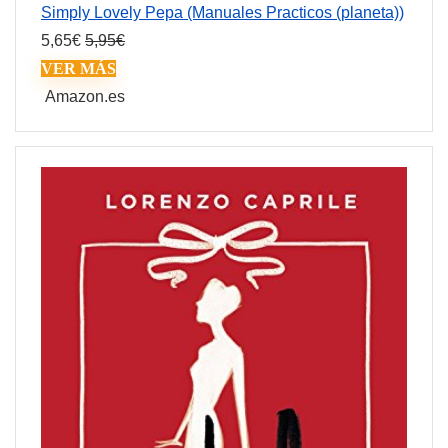
Simply Lovely Pepa (Manuales Practicos (planeta))
5,65
€
5,95
€
VER MÁS
Amazon.es