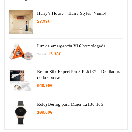
Harry’s House – Harry Styles [Vinilo]
27.99
€
Luz de emergencia V16 homologada
El
El
15.38
€
29.95
€
precio
precio
original
actual
era:
es:
29.95€.
15.38€.
Braun Silk Expert Pro 5 PL5137 – Depiladora
de luz pulsada
649.99
€
Reloj Bering para Mujer 12130-166
169.00
€