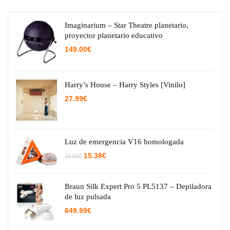
Imaginarium – Star Theatre planetario,
proyector planetario educativo
149.00
€
Harry’s House – Harry Styles [Vinilo]
27.99
€
Luz de emergencia V16 homologada
El
El
15.38
€
29.95
€
precio
precio
original
actual
era:
es:
29.95€.
15.38€.
Braun Silk Expert Pro 5 PL5137 – Depiladora
de luz pulsada
649.99
€