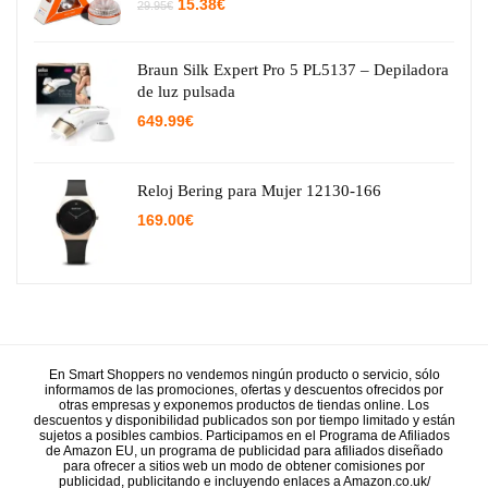
El
El
15.38
€
29.95
€
precio
precio
original
actual
era:
es:
29.95€.
15.38€.
Braun Silk Expert Pro 5 PL5137 – Depiladora
de luz pulsada
649.99
€
Reloj Bering para Mujer 12130-166
169.00
€
En Smart Shoppers no vendemos ningún producto o servicio, sólo
informamos de las promociones, ofertas y descuentos ofrecidos por
otras empresas y exponemos productos de tiendas online. Los
descuentos y disponibilidad publicados son por tiempo limitado y están
sujetos a posibles cambios. Participamos en el Programa de Afiliados
de Amazon EU, un programa de publicidad para afiliados diseñado
para ofrecer a sitios web un modo de obtener comisiones por
publicidad, publicitando e incluyendo enlaces a Amazon.co.uk/