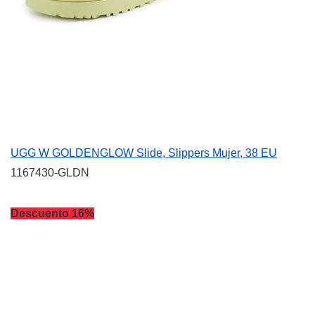
UGG W GOLDENGLOW Slide, Slippers Mujer, 38 EU
1167430-GLDN
Descuento 16%