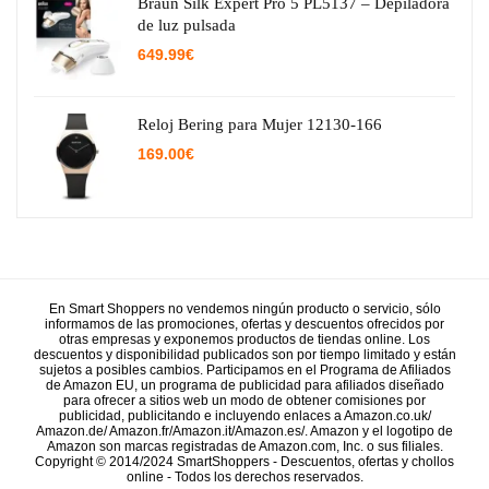
29.95€.
15.38€.
Braun Silk Expert Pro 5 PL5137 – Depiladora
de luz pulsada
649.99
€
Reloj Bering para Mujer 12130-166
169.00
€
En Smart Shoppers no vendemos ningún producto o servicio, sólo
informamos de las promociones, ofertas y descuentos ofrecidos por
otras empresas y exponemos productos de tiendas online. Los
descuentos y disponibilidad publicados son por tiempo limitado y están
sujetos a posibles cambios. Participamos en el Programa de Afiliados
de Amazon EU, un programa de publicidad para afiliados diseñado
para ofrecer a sitios web un modo de obtener comisiones por
publicidad, publicitando e incluyendo enlaces a Amazon.co.uk/
Amazon.de/ Amazon.fr/Amazon.it/Amazon.es/. Amazon y el logotipo de
Amazon son marcas registradas de Amazon.com, Inc. o sus filiales.
Copyright © 2014/2024 SmartShoppers - Descuentos, ofertas y chollos
online - Todos los derechos reservados.