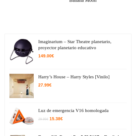
Banana Moon
Imaginarium – Star Theatre planetario,
proyector planetario educativo
149.00
€
Harry’s House – Harry Styles [Vinilo]
27.99
€
Luz de emergencia V16 homologada
El
El
15.38
€
29.95
€
precio
precio
original
actual
era:
es: