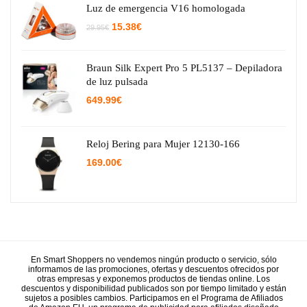
Luz de emergencia V16 homologada
El
El
15.38
€
29.95
€
precio
precio
original
actual
era:
es:
29.95€.
15.38€.
Braun Silk Expert Pro 5 PL5137 – Depiladora
de luz pulsada
649.99
€
Reloj Bering para Mujer 12130-166
169.00
€
En Smart Shoppers no vendemos ningún producto o servicio, sólo
informamos de las promociones, ofertas y descuentos ofrecidos por
otras empresas y exponemos productos de tiendas online. Los
descuentos y disponibilidad publicados son por tiempo limitado y están
sujetos a posibles cambios. Participamos en el Programa de Afiliados