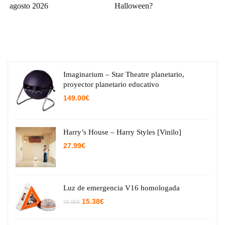
agosto 2026
Halloween?
Imaginarium – Star Theatre planetario,
proyector planetario educativo
149.00
€
Harry’s House – Harry Styles [Vinilo]
27.99
€
Luz de emergencia V16 homologada
El
El
15.38
€
29.95
€
precio
precio
original
actual
era:
es: