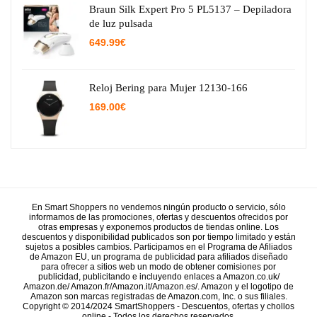
29.95€.
15.38€.
Braun Silk Expert Pro 5 PL5137 – Depiladora
de luz pulsada
649.99
€
Reloj Bering para Mujer 12130-166
169.00
€
En Smart Shoppers no vendemos ningún producto o servicio, sólo
informamos de las promociones, ofertas y descuentos ofrecidos por
otras empresas y exponemos productos de tiendas online. Los
descuentos y disponibilidad publicados son por tiempo limitado y están
sujetos a posibles cambios. Participamos en el Programa de Afiliados
de Amazon EU, un programa de publicidad para afiliados diseñado
para ofrecer a sitios web un modo de obtener comisiones por
publicidad, publicitando e incluyendo enlaces a Amazon.co.uk/
Amazon.de/ Amazon.fr/Amazon.it/Amazon.es/. Amazon y el logotipo de
Amazon son marcas registradas de Amazon.com, Inc. o sus filiales.
Copyright © 2014/2024 SmartShoppers - Descuentos, ofertas y chollos
online - Todos los derechos reservados.