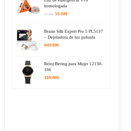
Luz de emergencia V16
homologada
El
El
15.38
€
29.95
€
precio
precio
original
actual
era:
es:
Braun Silk Expert Pro 5 PL5137
29.95€.
15.38€.
– Depiladora de luz pulsada
649.99
€
Reloj Bering para Mujer 12130-
166
169.00
€