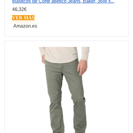
elásticos de Corte atlético Jeans, Baker, 36W x...
46,32
€
VER MÁS
Amazon.es