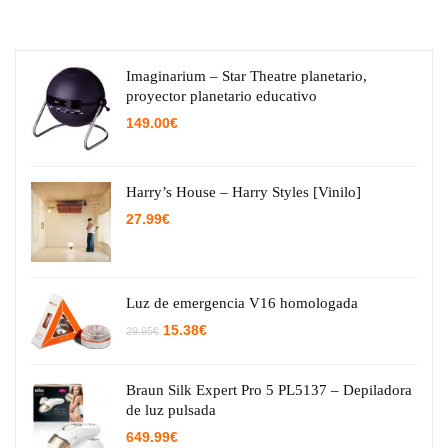
Imaginarium – Star Theatre planetario,
proyector planetario educativo
149.00
€
Harry’s House – Harry Styles [Vinilo]
27.99
€
Luz de emergencia V16 homologada
El
El
15.38
€
29.95
€
precio
precio
original
actual
era:
es:
29.95€.
15.38€.
Braun Silk Expert Pro 5 PL5137 – Depiladora
de luz pulsada
649.99
€