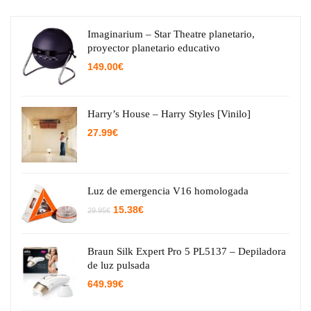
Imaginarium – Star Theatre planetario,
proyector planetario educativo
149.00
€
Harry’s House – Harry Styles [Vinilo]
27.99
€
Luz de emergencia V16 homologada
El
El
15.38
€
29.95
€
precio
precio
original
actual
era:
es:
29.95€.
15.38€.
Braun Silk Expert Pro 5 PL5137 – Depiladora
de luz pulsada
649.99
€