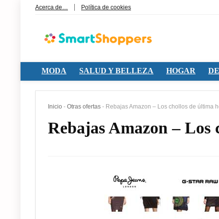
Acerca de…
Política de cookies
MODA
SALUD Y BELLEZA
HOGAR
DE
Inicio
-
Otras ofertas
-
Rebajas Amazon – Los chollos de última h
Rebajas Amazon – Los c