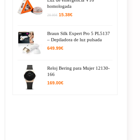
Luz de emergencia V16
homologada
El
El
15.38
€
29.95
€
precio
precio
original
actual
era:
es:
Braun Silk Expert Pro 5 PL5137
29.95€.
15.38€.
– Depiladora de luz pulsada
649.99
€
Reloj Bering para Mujer 12130-
166
169.00
€