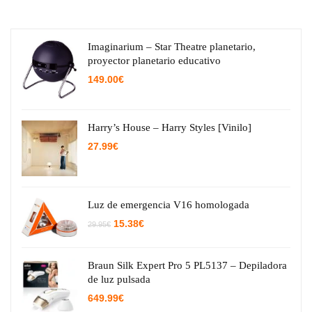
Imaginarium – Star Theatre planetario,
proyector planetario educativo
149.00
€
Harry’s House – Harry Styles [Vinilo]
27.99
€
Luz de emergencia V16 homologada
El
El
15.38
€
29.95
€
precio
precio
original
actual
era:
es:
29.95€.
15.38€.
Braun Silk Expert Pro 5 PL5137 – Depiladora
de luz pulsada
649.99
€