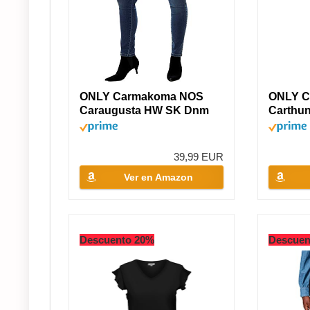
ONLY Carmakoma NOS
ONLY C
Caraugusta HW SK Dnm
Carthu
Jeans MBD...
SK Jean
39,99 EUR
Ver en Amazon
Descuento 20%
Descuen