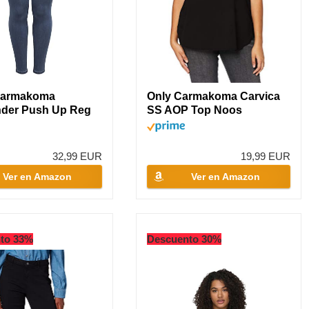
armakoma
Only Carmakoma Carvica
nder Push Up Reg
SS AOP Top Noos
s MBD...
Camiseta,...
32,99 EUR
19,99 EUR
Ver en Amazon
Ver en Amazon
to 33%
Descuento 30%