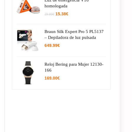
Luz de emergencia V16
homologada
El
El
15.38
€
29.95
€
precio
precio
original
actual
era:
es:
Braun Silk Expert Pro 5 PL5137
29.95€.
15.38€.
– Depiladora de luz pulsada
649.99
€
Reloj Bering para Mujer 12130-
166
169.00
€