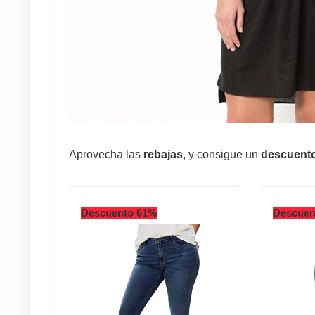
Aprovecha las
rebajas
, y consigue un
descuento
Descuento 61%
Descuen