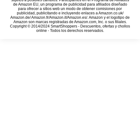
sujetos a posibles cambios. Participamos en el Programa de Afiliados
de Amazon EU, un programa de publicidad para afiliados diseñado
para ofrecer a sitios web un modo de obtener comisiones por
publicidad, publicitando e incluyendo enlaces a Amazon.co.uk/
Amazon.de/ Amazon.fr/Amazon.it/Amazon.es/. Amazon y el logotipo de
Amazon son marcas registradas de Amazon.com, Inc. o sus filiales.
Copyright © 2014/2024 SmartShoppers - Descuentos, ofertas y chollos
online - Todos los derechos reservados.