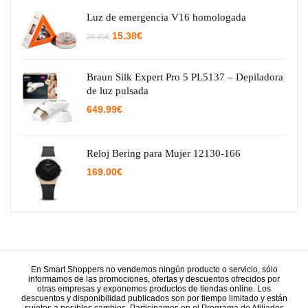
Luz de emergencia V16 homologada
El
El
15.38
€
29.95
€
precio
precio
original
actual
era:
es:
29.95€.
15.38€.
Braun Silk Expert Pro 5 PL5137 – Depiladora
de luz pulsada
649.99
€
Reloj Bering para Mujer 12130-166
169.00
€
En Smart Shoppers no vendemos ningún producto o servicio, sólo
informamos de las promociones, ofertas y descuentos ofrecidos por
otras empresas y exponemos productos de tiendas online. Los
descuentos y disponibilidad publicados son por tiempo limitado y están