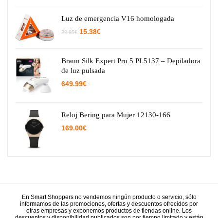
Luz de emergencia V16 homologada
El
El
15.38
€
29.95
€
precio
precio
original
actual
era:
es:
29.95€.
15.38€.
Braun Silk Expert Pro 5 PL5137 – Depiladora
de luz pulsada
649.99
€
Reloj Bering para Mujer 12130-166
169.00
€
En Smart Shoppers no vendemos ningún producto o servicio, sólo
informamos de las promociones, ofertas y descuentos ofrecidos por
otras empresas y exponemos productos de tiendas online. Los
descuentos y disponibilidad publicados son por tiempo limitado y están