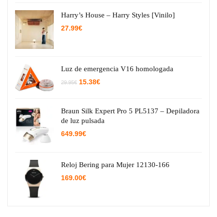
Harry’s House – Harry Styles [Vinilo]
27.99
€
Luz de emergencia V16 homologada
El
El
15.38
€
29.95
€
precio
precio
original
actual
era:
es:
29.95€.
15.38€.
Braun Silk Expert Pro 5 PL5137 – Depiladora
de luz pulsada
649.99
€
Reloj Bering para Mujer 12130-166
169.00
€