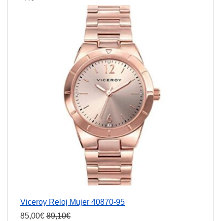
Viceroy Reloj Mujer 40870-95
85,00
€
89,10
€