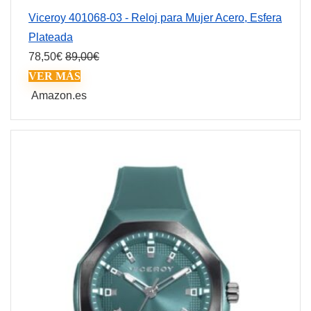
Viceroy 401068-03 - Reloj para Mujer Acero, Esfera
Plateada
78,50
€
89,00
€
VER MÁS
Amazon.es