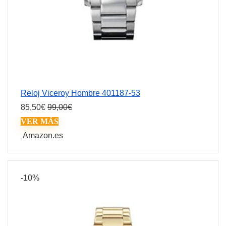
Reloj Viceroy Hombre 401187-53
85,50
€
99,00
€
VER MÁS
Amazon.es
-10%