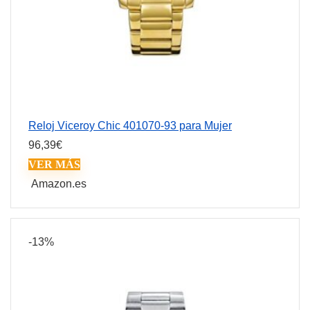
Reloj Viceroy Chic 401070-93 para Mujer
96,39
€
VER MÁS
Amazon.es
-13%