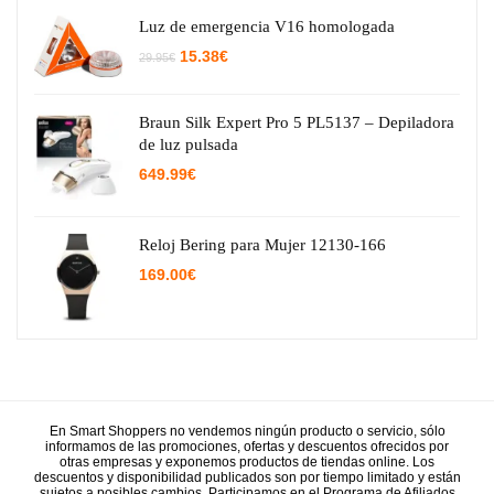
Luz de emergencia V16 homologada
El
El
15.38
€
29.95
€
precio
precio
original
actual
era:
es:
29.95€.
15.38€.
Braun Silk Expert Pro 5 PL5137 – Depiladora
de luz pulsada
649.99
€
Reloj Bering para Mujer 12130-166
169.00
€
En Smart Shoppers no vendemos ningún producto o servicio, sólo
informamos de las promociones, ofertas y descuentos ofrecidos por
otras empresas y exponemos productos de tiendas online. Los
descuentos y disponibilidad publicados son por tiempo limitado y están
sujetos a posibles cambios. Participamos en el Programa de Afiliados