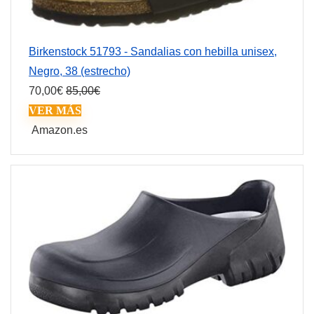
Birkenstock 51793 - Sandalias con hebilla unisex,
Negro, 38 (estrecho)
70,00
€
85,00
€
VER MÁS
Amazon.es