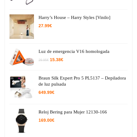
Harry’s House – Harry Styles [Vinilo]
27.99
€
Luz de emergencia V16 homologada
El
El
15.38
€
29.95
€
precio
precio
original
actual
era:
es:
29.95€.
15.38€.
Braun Silk Expert Pro 5 PL5137 – Depiladora
de luz pulsada
649.99
€
Reloj Bering para Mujer 12130-166
169.00
€