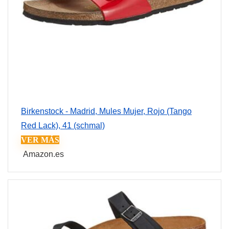
Birkenstock - Madrid, Mules Mujer, Rojo (Tango
Red Lack), 41 (schmal)
VER MÁS
Amazon.es