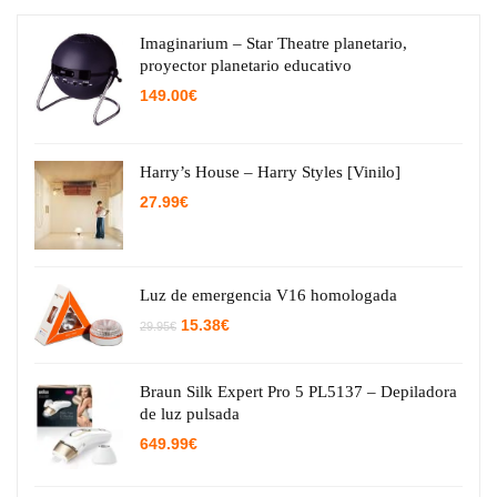
Imaginarium – Star Theatre planetario,
proyector planetario educativo
149.00
€
Harry’s House – Harry Styles [Vinilo]
27.99
€
Luz de emergencia V16 homologada
El
El
15.38
€
29.95
€
precio
precio
original
actual
era:
es:
29.95€.
15.38€.
Braun Silk Expert Pro 5 PL5137 – Depiladora
de luz pulsada
649.99
€