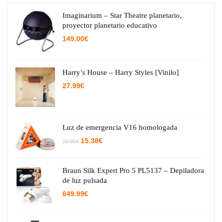
Imaginarium – Star Theatre planetario,
proyector planetario educativo
149.00
€
Harry’s House – Harry Styles [Vinilo]
27.99
€
Luz de emergencia V16 homologada
El
El
15.38
€
29.95
€
precio
precio
original
actual
era:
es:
29.95€.
15.38€.
Braun Silk Expert Pro 5 PL5137 – Depiladora
de luz pulsada
649.99
€