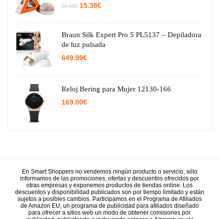
El
El
15.38
€
29.95
€
precio
precio
original
actual
era:
es:
29.95€.
15.38€.
Braun Silk Expert Pro 5 PL5137 – Depiladora
de luz pulsada
649.99
€
Reloj Bering para Mujer 12130-166
169.00
€
En Smart Shoppers no vendemos ningún producto o servicio, sólo
informamos de las promociones, ofertas y descuentos ofrecidos por
otras empresas y exponemos productos de tiendas online. Los
descuentos y disponibilidad publicados son por tiempo limitado y están
sujetos a posibles cambios. Participamos en el Programa de Afiliados
de Amazon EU, un programa de publicidad para afiliados diseñado
para ofrecer a sitios web un modo de obtener comisiones por