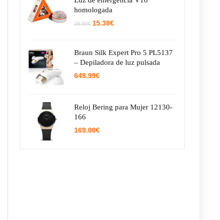
Luz de emergencia V16
homologada
El
El
15.38
€
29.95
€
precio
precio
original
actual
era:
es:
Braun Silk Expert Pro 5 PL5137
29.95€.
15.38€.
– Depiladora de luz pulsada
649.99
€
Reloj Bering para Mujer 12130-
166
169.00
€